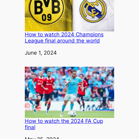
How to watch 2024 Champions
League final around the world
Date
June 1, 2024
How to watch the 2024 FA Cup
final