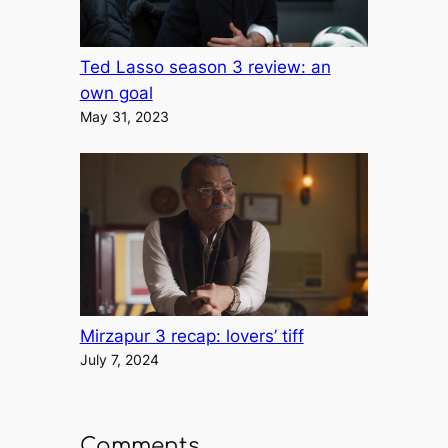
Ted Lasso season 3 review: an
own goal
May 31, 2023
Mirzapur 3 recap: lovers’ tiff
July 7, 2024
Comments