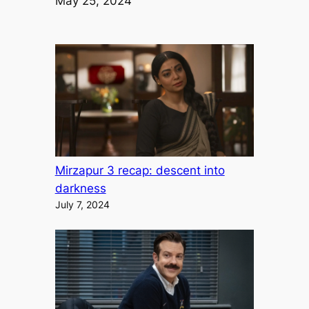
Date
May 25, 2024
Mirzapur 3 recap: descent into
darkness
July 7, 2024